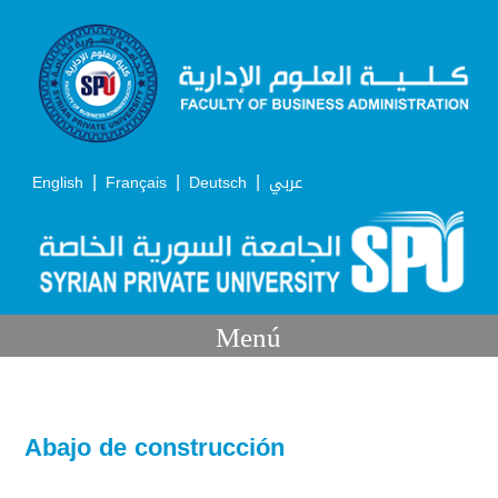
|
|
|
English
Français
Deutsch
عربي
Menú
Abajo de construcción