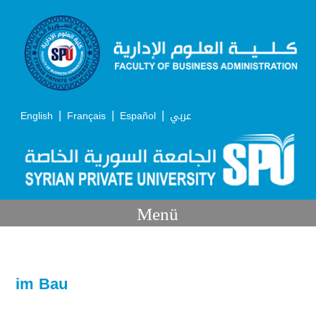
|
|
|
English
Français
Español
عربي
Menü
im Bau