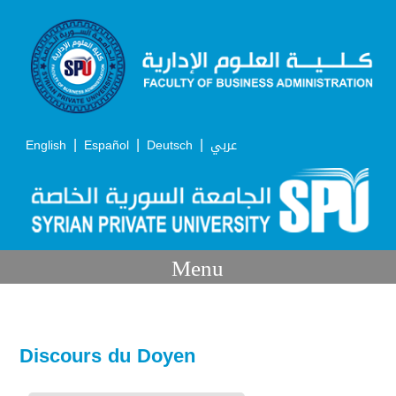
|
|
|
English
Español
Deutsch
عربي
Menu
Discours du Doyen