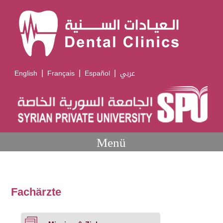
|
|
|
English
Français
Español
عربي
Menü
Fachärzte