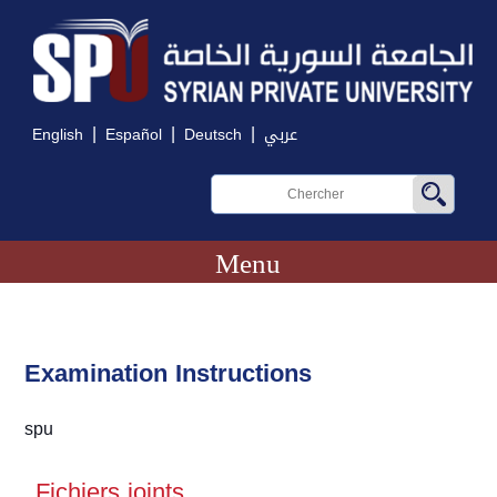
|
|
|
English
Español
Deutsch
عربي
Menu
Examination Instructions
spu
Fichiers joints