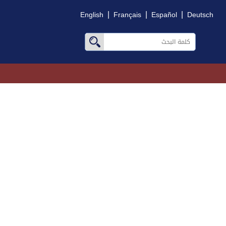
|
|
|
English
Français
Español
Deutsch