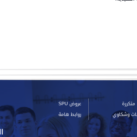
متكررة
عروض SPU
ات وشكاوي
روابط هامة