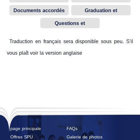
étudiants
académiques
Documents accordés
Graduation et
par l’université
l’examen national
Questions et
unifié
réponses
Traduction en français sera disponible sous peu. S'il
vous plaît voir la version anglaise
page principale
FAQs
Offres SPU
Galerie de photos