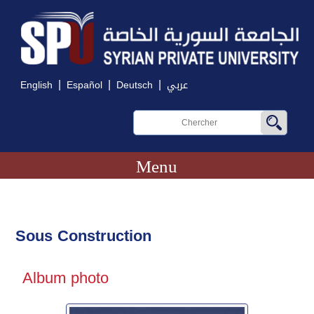
|
|
|
English
Español
Deutsch
عربي
Menu
Sous Construction
Album photo