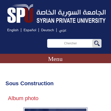
|
|
|
English
Español
Deutsch
عربي
Menu
Sous Construction
Album photo