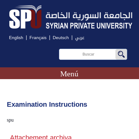
|
|
|
English
Français
Deutsch
عربي
Menú
Examination Instructions
spu
Attachement archiva