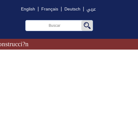
|
|
|
English
Français
Deutsch
عربي
onstrucci?n