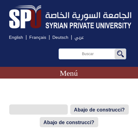
|
|
|
English
Français
Deutsch
عربي
Menú
Abajo de construcci?
n
Abajo de construcci?
n