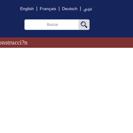
|
|
|
English
Français
Deutsch
عربي
onstrucci?n