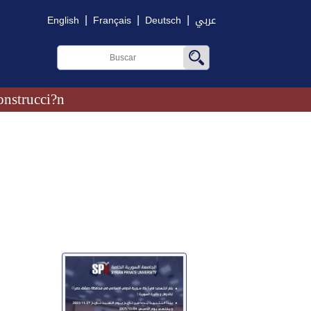
|
|
|
English
Français
Deutsch
عربي
onstrucci?n