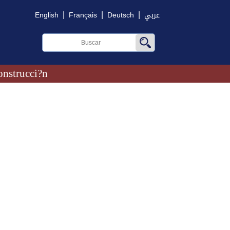
|
|
|
English
Français
Deutsch
عربي
onstrucci?n