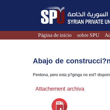
Página de inicio
sobre SPU
Ad
Abajo de construcci?
Perdona, pero esta p?ginga no est? dispons
Attachement archiva