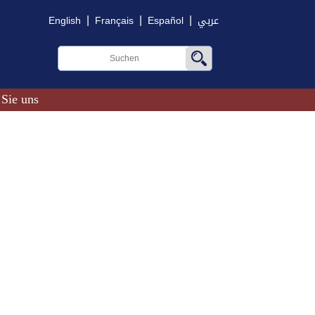
|
|
|
English
Français
Español
عربي
 Sie uns