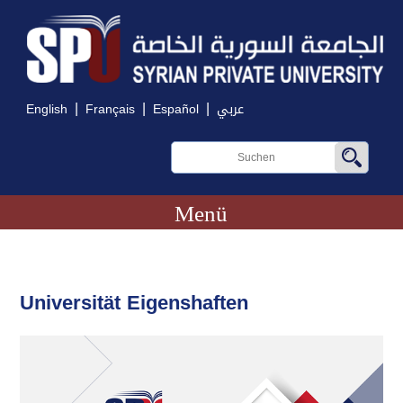
|
|
|
English
Français
Español
عربي
Menü
Universität Eigenshaften