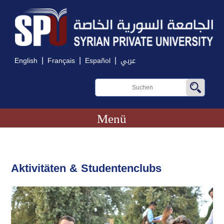
|
|
|
English
Français
Español
عربي
Menü
Aktivitäten & Studentenclubs