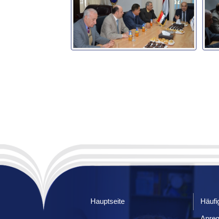
Hauptseite
Häufi
Anre