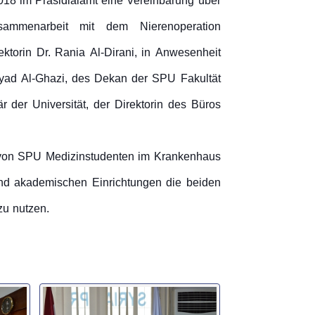
018 im Präsidialamt eine Vereinbarung über
sammenarbeit mit dem Nierenoperation
ektorin Dr. Rania Al-Dirani, in Anwesenheit
yad Al-Ghazi, des Dekan der SPU Fakultät
 der Universität, der Direktorin des Büros
g von SPU Medizinstudenten im Krankenhaus
und akademischen Einrichtungen die beiden
zu nutzen.