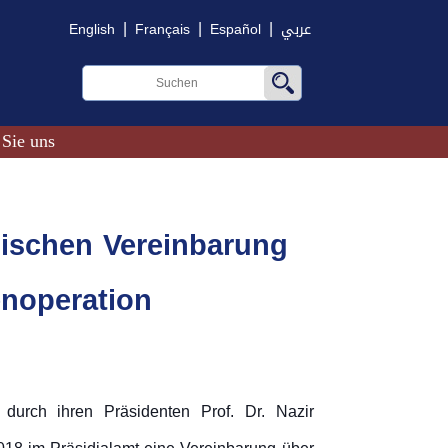
|
|
|
English
Français
Español
عربي
 Sie uns
ischen Vereinbarung
enoperation
t durch ihren Präsidenten Prof. Dr. Nazir