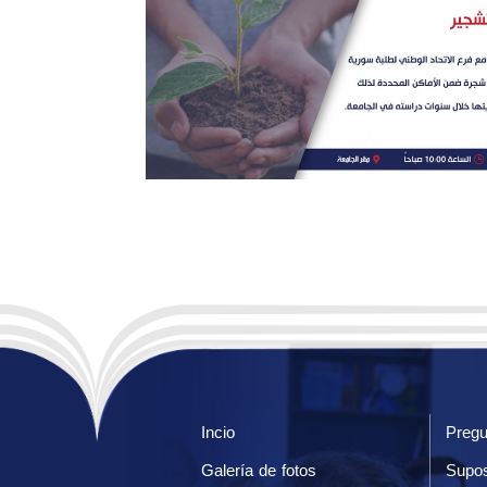
Incio
Pregu
Galería de fotos
Supos