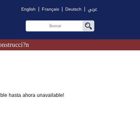
|
|
|
English
Français
Deutsch
عربي
onstrucci?n
ble hasta ahora unavailable!