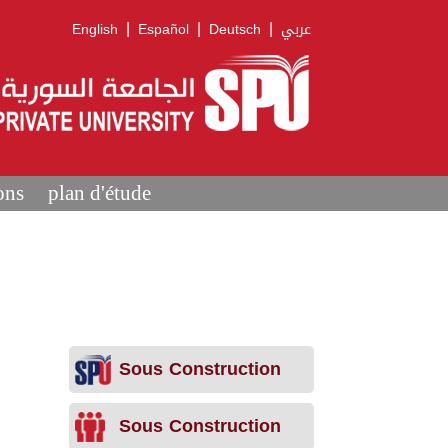
|
|
|
English
Español
Deutsch
عربي
ons
plan d'étude
Sous Construction
Sous Construction