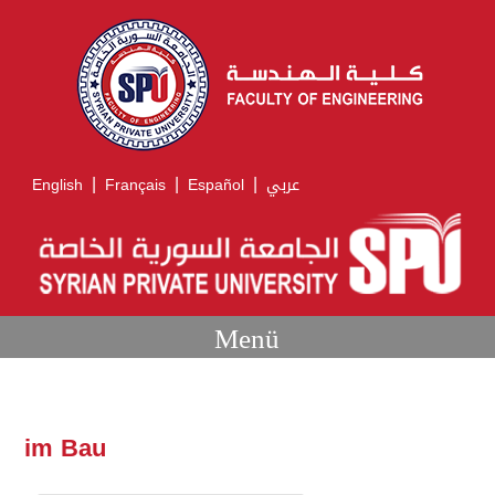
|
|
|
English
Français
Español
عربي
Menü
im Bau