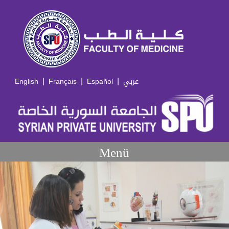
|
|
|
English
Français
Español
عربي
Menü