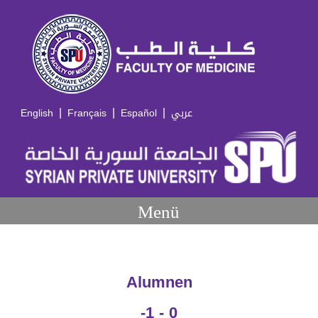
|
|
|
English
Français
Español
عربي
Menü
Alumnen
-1 - 0