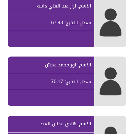
الاسم: نزار عبد الغني دابله
معدل التخرج: 67.43
الاسم: نور محمد عكش
معدل التخرج: 70.17
الاسم: هادي عدنان العيد