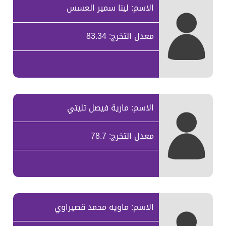
الاسم: لينا سمير العسس
معدل التخرج: 83.34
الاسم: مارية فيصل تليتي
معدل التخرج: 78.7
الاسم: ماويه محمد قصيراوي