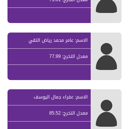
الاسم: عامر محمد رياض التقي
معدل التخرج: 77.99
الاسم: عفراء جمال اليوسف
معدل التخرج: 85.52