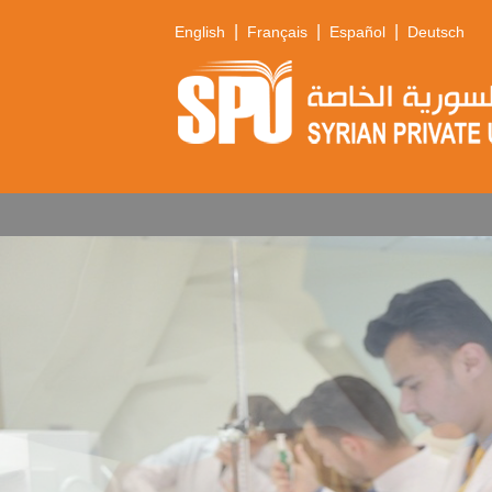
|
|
|
English
Français
Español
Deutsch