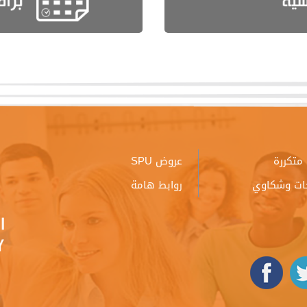
متكررة
عروض SPU
ات وشكاوي
روابط هامة