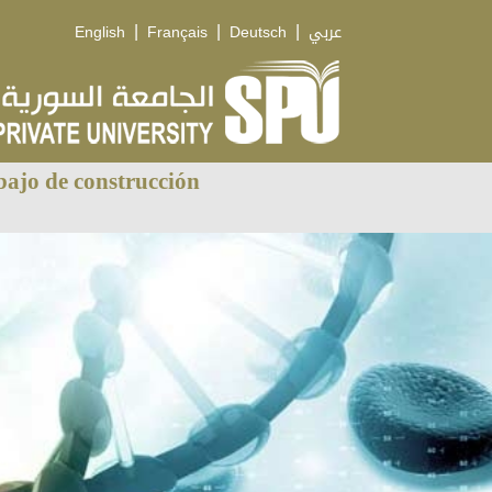
|
|
|
English
Français
Deutsch
عربي
ajo de construcción