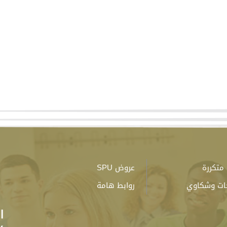
متكررة
عروض SPU
ات وشكاوي
روابط هامة