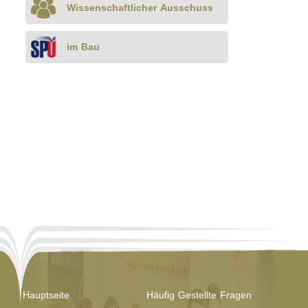
Wissenschaftlicher Ausschuss
Bau
Bau
Bau
im Bau
Hauptseite
Häufig Gestellte Fragen