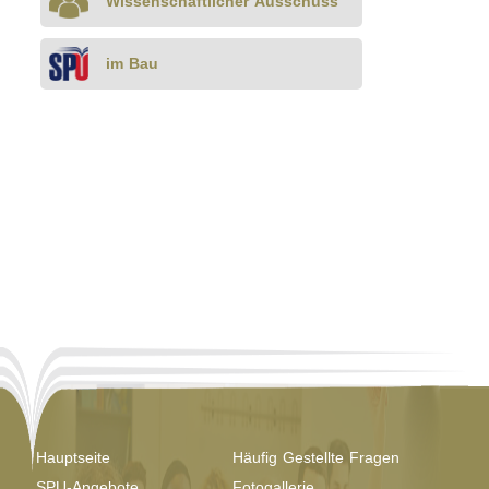
Wissenschaftlicher Ausschuss
im Bau
Hauptseite
Häufig Gestellte Fragen
SPU-Angebote
Fotogallerie