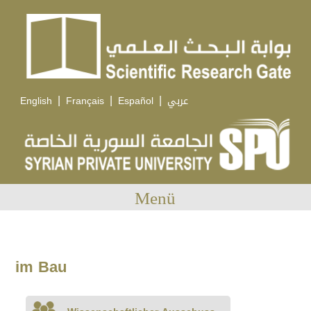
|
|
|
English
Français
Español
عربي
Menü
im Bau