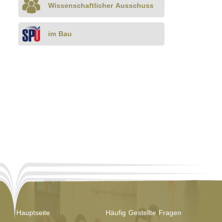
Wissenschaftlicher Ausschuss
Bau
Bau
im Bau
Hauptseite
Häufig Gestellte Fragen