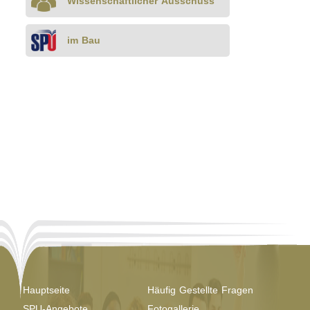
Wissenschaftlicher Ausschuss
im Bau
Hauptseite
Häufig Gestellte Fragen
SPU-Angebote
Fotogallerie