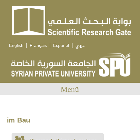
|
|
|
English
Français
Español
عربي
Menü
im Bau