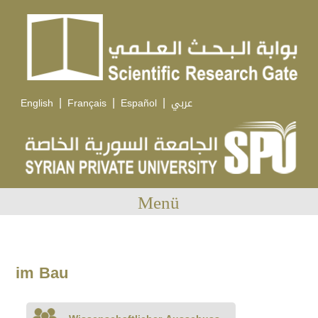
|
|
|
English
Français
Español
عربي
Menü
im Bau