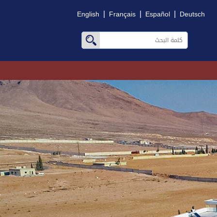
|
|
|
English
Français
Español
Deutsch