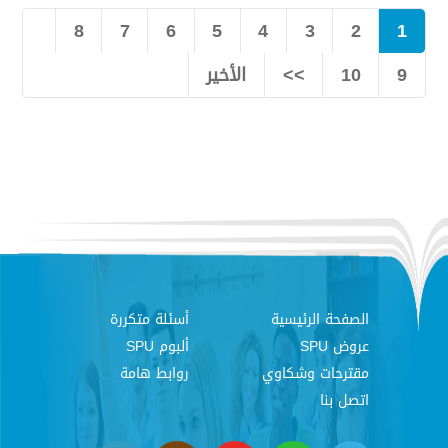
8
7
6
5
4
3
2
1
9
10
>>
الأخير
الصفحة الرئيسية
أسئلة متكررة
عروض SPU
ألبوم SPU
مقترحات وشكاوي
روابط هامة
اتصل بنا