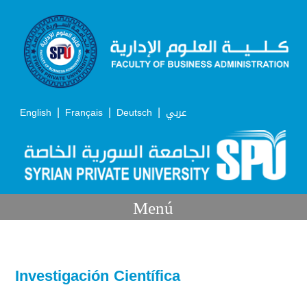
|
|
|
English
Français
Deutsch
عربي
Menú
Investigación Científica