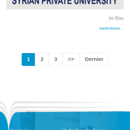
im Bau
weiterlesen...
1
2
3
>>
Dernier