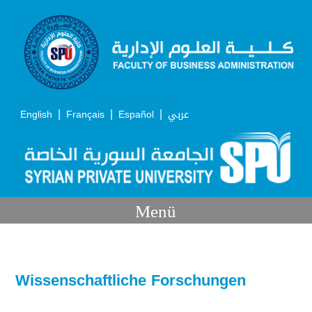
|
|
|
English
Français
Español
عربي
Menü
Wissenschaftliche Forschungen