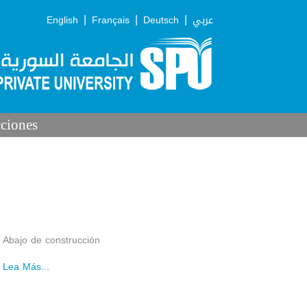
|
|
|
English
Français
Deutsch
عربي
cciones
Abajo de construcción
Lea Más...