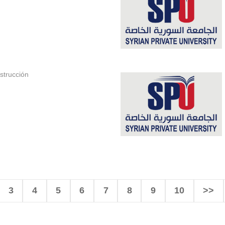
strucción
3
4
5
6
7
8
9
10
>>