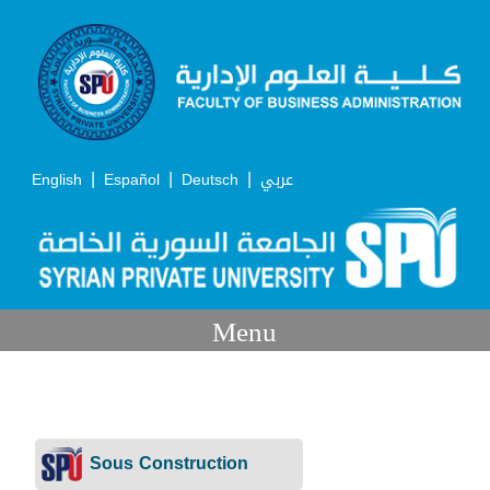
|
|
|
English
Español
Deutsch
عربي
Menu
Grade
Académique:
Sous Construction