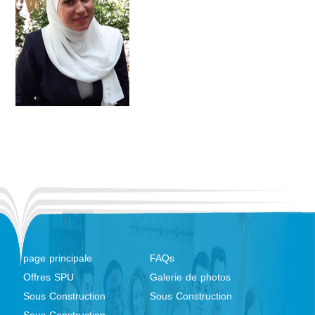
page principale
FAQs
Offres SPU
Galerie de photos
Sous Construction
Sous Construction