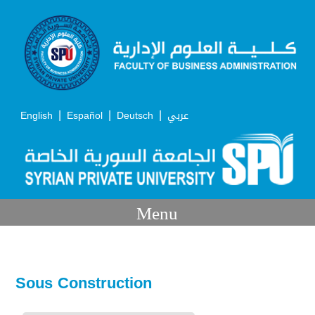
|
|
|
English
Español
Deutsch
عربي
Menu
Sous Construction