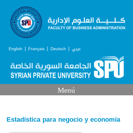
|
|
|
English
Français
Deutsch
عربي
Menú
Estadística para negocio y economía