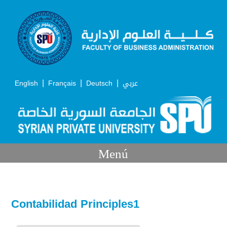
|
|
|
English
Français
Deutsch
عربي
Menú
Contabilidad Principles1