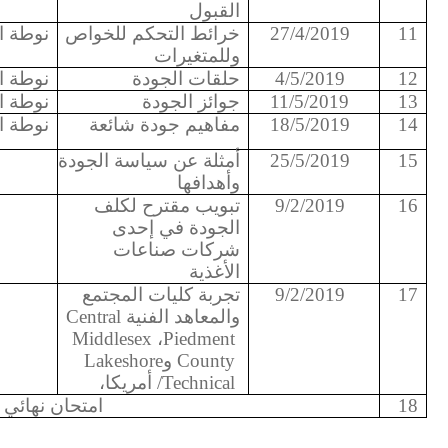
القبول
11
27/4/2019
خرائط التحكم للخواص
نوطة ا
وللمتغيرات
12
4/5/2019
حلقات الجودة
نوطة ا
13
11/5/2019
جوائز الجودة
نوطة ا
14
18/5/2019
مفاهيم جودة شائعة
نوطة ا
15
25/5/2019
أمثلة عن سياسة الجودة
وأهدافها
16
9/2/2019
تبويب مقترح لكلف
الجودة في إحدى
شركات صناعات
الأغذية
17
9/2/2019
تجربة كليات المجتمع
والمعاهد الفنية
Central
Middlesex
،
Piedment
County
و
Lakeshore
Technical
/ أمريكا،
18
امتحان نهائي