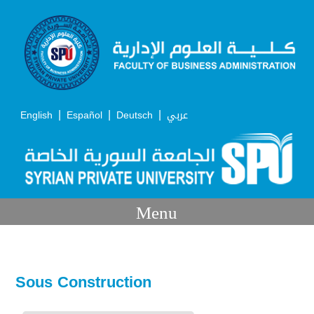
|
|
|
English
Español
Deutsch
عربي
Menu
Sous Construction