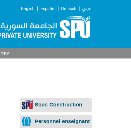
|
|
|
English
Español
Deutsch
عربي
ions
Sous Construction
Personnel enseignant