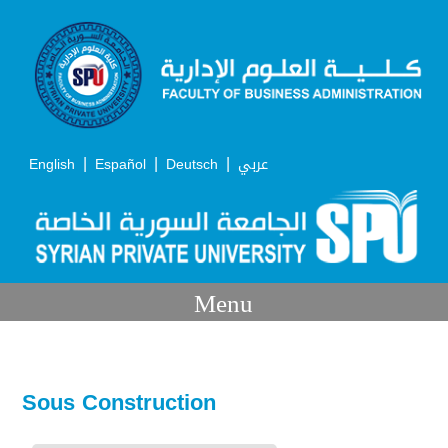
|
|
|
English
Español
Deutsch
عربي
Menu
Sous Construction