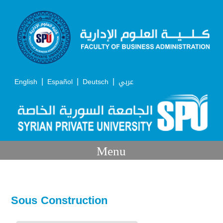
|
|
|
English
Español
Deutsch
عربي
Menu
Sous Construction