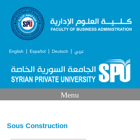
|
|
|
English
Español
Deutsch
عربي
Menu
Sous Construction