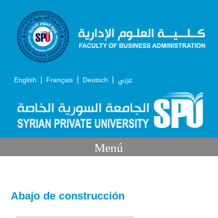
|
|
|
English
Français
Deutsch
عربي
Menú
Abajo de construcción