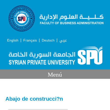
|
|
|
English
Français
Deutsch
عربي
Menú
Abajo de construcci?n